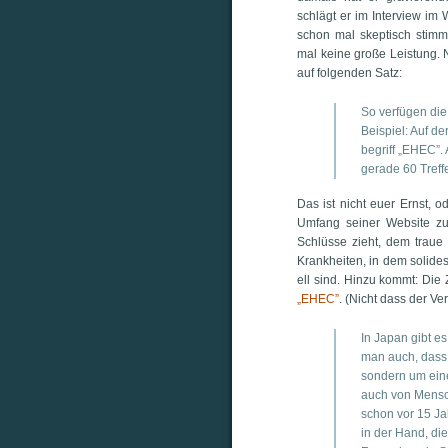
schlägt er im Inter­view im
schon mal skep­tisch stimmt
mal kei­ne gro­ße Leis­tung. 
auf fol­gen­den Satz:
So ver­fü­gen di
Bei­spiel: Auf d
be­griff „EHEC”. 
gera­de 60 Treffe
Das ist nicht euer Ernst, 
Umfang sei­ner Web­site 
Schlüs­se zieht, dem traue 
Krank­hei­ten, in dem soli­des
ell sind. Hin­zu kommt: Die
„EHEC”
. (Nicht dass der Ver
In Japan gibt es
man auch, dass e
son­dern um eine 
auch von Mensch
schon vor 15 Jah­
in der Hand, die