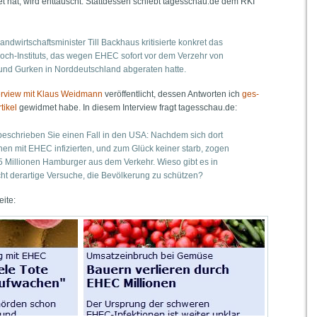
­tet hat, wird ent­täuscht. Statt­des­sen schiebt tagesschau.de dem RKI
d­wirt­schafts­mi­nis­ter Till Back­haus kri­ti­sier­te kon­kret das
Koch-Insti­tuts, das wegen EHEC sofort vor dem Ver­zehr von
und Gur­ken in Nord­deutsch­land abge­ra­ten hatte.
er­view mit Klaus Weid­mann
ver­öf­fent­licht, des­sen Ant­wor­ten ich
ges­
i­kel
gewid­met habe. In die­sem Inter­view fragt tagesschau.de:
l beschrie­ben Sie einen Fall in den USA: Nach­dem sich dort
n mit EHEC infi­zier­ten, und zum Glück kei­ner starb, zogen
 Mil­lio­nen Ham­bur­ger aus dem Ver­kehr. Wie­so gibt es in
t der­ar­ti­ge Ver­su­che, die Bevöl­ke­rung zu schützen?
eite: