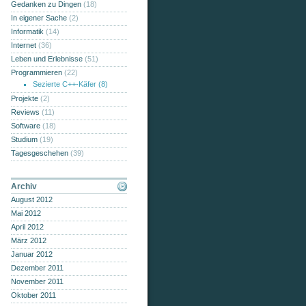
Gedanken zu Dingen
(18)
In eigener Sache
(2)
Informatik
(14)
Internet
(36)
Leben und Erlebnisse
(51)
Programmieren
(22)
Sezierte C++-Käfer
(8)
Projekte
(2)
Reviews
(11)
Software
(18)
Studium
(19)
Tagesgeschehen
(39)
Archiv
August 2012
Mai 2012
April 2012
März 2012
Januar 2012
Dezember 2011
November 2011
Oktober 2011