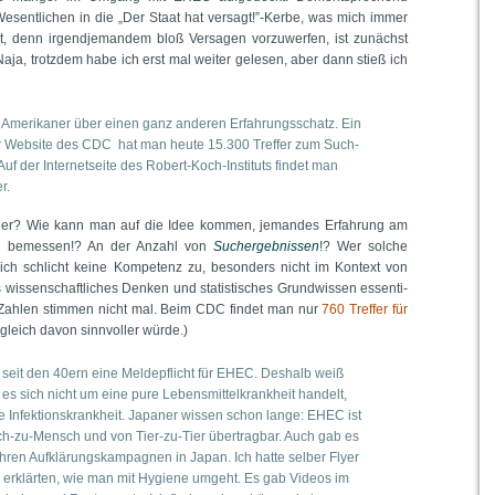
 Wesent­li­chen in die „Der Staat hat versagt!”-Kerbe, was mich immer
, denn irgend­je­man­dem bloß Ver­sa­gen vor­zu­wer­fen, ist zunächst
Naja, trotz­dem habe ich erst mal wei­ter gele­sen, aber dann stieß ich
e Ame­ri­ka­ner über einen ganz ande­ren Erfah­rungs­schatz. Ein
er Web­site des CDC hat man heu­te 15.300 Tref­fer zum Such­
Auf der Inter­net­sei­te des Robert-Koch-Insti­tuts fin­det man
r.
oder? Wie kann man auf die Idee kom­men, jeman­des Erfah­rung am
zu bemes­sen!? An der Anzahl von
Such­ergeb­nis­sen
!? Wer sol­che
ich schlicht kei­ne Kom­pe­tenz zu, beson­ders nicht im Kon­text von
 wis­sen­schaft­li­ches Den­ken und sta­tis­ti­sches Grund­wis­sen essen­ti­
 Zah­len stim­men nicht mal. Beim CDC fin­det man nur
760 Tref­fer für
­gleich davon sinn­vol­ler würde.)
 seit den 40ern eine Mel­de­pflicht für EHEC. Des­halb weiß
s sich nicht um eine pure Lebens­mit­tel­krank­heit han­delt,
Infek­ti­ons­krank­heit. Japa­ner wis­sen schon lan­ge: EHEC ist
-zu-Mensch und von Tier-zu-Tier über­trag­bar. Auch gab es
ren Auf­klä­rungs­kam­pa­gnen in Japan. Ich hat­te sel­ber Fly­er
 erklär­ten, wie man mit Hygie­ne umgeht. Es gab Vide­os im