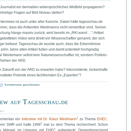
our­na­list ein der­ma­ßen wider­sprüch­li­ches Welt­bild pro­pa­gie­ren?
­hei­li­ge Fra­gen auf Bild-Niveau stellen?
n Inter­views ist auch unter aller Kano­ne. Dabei hät­te tagesschau.de
­nen, dass die Ant­wor­ten Weid­manns nicht ver­wert­bar sind. Sei­nen
­schung hän­ge mas­siv zurück, wird bereits im „RKI warnt …”-Arti­kel
n­ge­bet­te­ten Video wird direkt ein Wis­sen­schaft­ler genannt, der sich
­ger befasst. Tagesschau.de wuss­te auch, dass die Erkennt­nis­se
n Jah­re alten Arti­kel fußen und damit poten­ti­ell hoch­gra­dig
 Wei­de­mann selbst kein Natur­wis­sen­schaft­ler ist, son­dern Poli­to­lo­
Rei­hen der ARD.
h in Zukunft von der ARD zu erwar­ten habe? Inkon­sis­ten­te, lücken­haf­te
 ver­al­te­ter Pole­mik eines fach­frem­den Ex-„Experten”?
Kommentare geschlossen
ew auf Tagesschau.de
ico
1
momen­tan ein
Inter­view mit Dr. Klaus Weid­mann
zu The­ma
EHEC
.
2
beim SWR und hat­te 1998
mal zu dem The­ma recher­chiert. Schon
­de Män­gel im Umgang mit EHEC auf­ge­deckt. Dem­entspre­chend