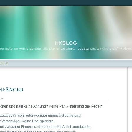
nkblog
you read or write beyond the end of an array, somewhere a fairy dies.“ ~ Ric
011 «
nfänger
co
kochen und hast kei­ne Ahnung? Kei­ne Panik, hier sind die Regeln:
Zutat 20% mehr oder weni­ger nimmst ist völ­lig egal.
 Vor­schlä­ge - kei­ne Naturgesetze.
tand zwi­schen Fin­gern und Klin­gen aller Art ist angebracht.