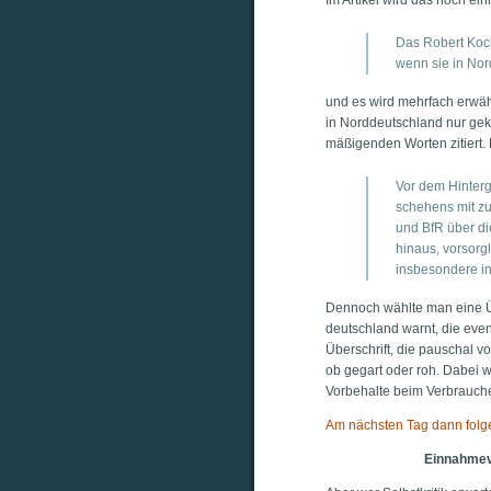
Das Robert Koch-
wenn sie in Nor
und es wird mehr­fach erwähnt
in Nord­deutsch­land nur gek
mäßi­gen­den Wor­ten zitiert.
Vor dem Hin­ter­
sche­hens mit zu
und BfR über di
hin­aus, vor­sorg­
ins­be­son­de­re 
Den­noch wähl­te man eine Übe
deutsch­land warnt, die even­t
Über­schrift, die pau­schal 
ob gegart oder roh. Dabei war 
Vor­be­hal­te beim Ver­brau­
Am nächs­ten Tag dann fol
Ein­nah­me­