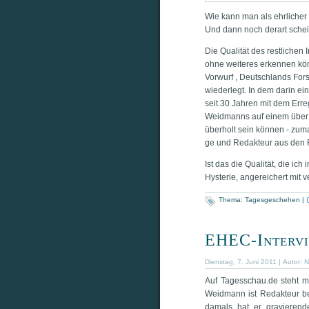
Wie kann man als ehr­li­cher J
Und dann noch der­art schein
Die Qua­li­tät des rest­li­che
ohne wei­te­res erken­nen kön
Vor­wurf , Deutsch­lands For
wie­der­legt. In dem dar­in ei
seit 30 Jah­ren mit dem Erre
Weid­manns auf einem über zeh
über­holt sein kön­nen - zumal
ge und Redak­teur aus den 
Ist das die Qua­li­tät, die ic
Hys­te­rie, ange­rei­chert mit
Thema:
Tagesgeschehen
|
EHEC-Intervi
Dienstag, 7. Juni 2011 | Autor:
N
Auf Tagesschau.de steht 
Weid­mann ist Redak­teur 
damals hat er gra­vie­ren