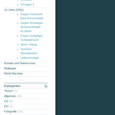
Terragen 2
Ju-Jutsu (FAQ)
Gegen Fauststoß:
Bauchstreckhebel
Gegen Schwinger:
Armstreckhebel
im Stand
Gegen Schwinger:
Schleuderwurf
Stock-Übung
Szenario
Mountposition
Unterarmriegel
Kontakt und Datenschutz
Wallpaper
World Machine
Kategorien
"Kunst"
(1)
Allgemein
(15)
CG
(6)
DIY
(1)
Fotografie
(14)