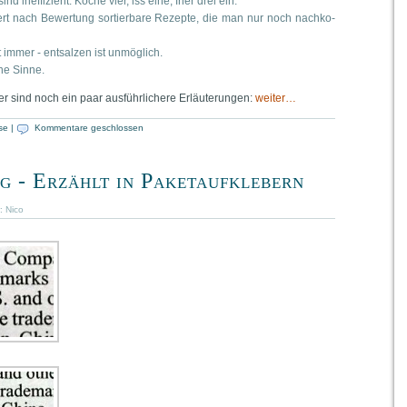
sind inef­fi­zi­ent. Koche vier, iss eine, frier drei ein.
­fert nach Bewer­tung sor­tier­ba­re Rezep­te, die man nur noch nach­ko­
 immer - ent­sal­zen ist unmöglich.
­ne Sinne.
hier sind noch ein paar aus­führ­li­che­re Erläu­te­run­gen:
wei­ter…
se
|
Kommentare geschlossen
g - Erzählt in Paketaufklebern
r:
Nico