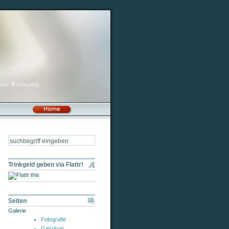
hard Buckland
Trinkgeld geben via Flattr!
Seiten
Galerie
Fotografie
Gekritzel