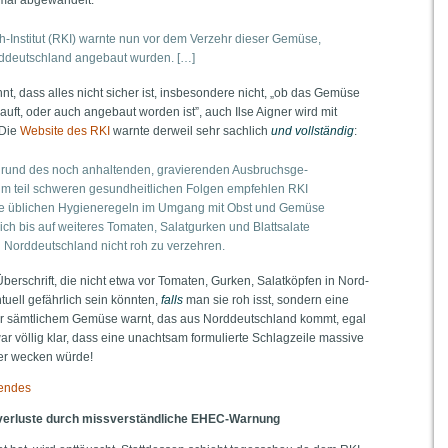
Insti­tut (RKI) warn­te nun vor dem Ver­zehr die­ser Gemü­se,
d­deutsch­land ange­baut wurden. […]
, dass alles nicht sicher ist, ins­be­son­de­re nicht, „ob das Gemü­se
auft, oder auch ange­baut wor­den ist”, auch Ilse Aigner wird mit
 Die
Web­site des RKI
warn­te der­weil sehr sach­lich
und voll­stän­dig
:
grund des noch anhal­ten­den, gra­vie­ren­den Aus­bruchs­ge­
m teil schwe­ren gesund­heit­li­chen Fol­gen emp­feh­len RKI
e übli­chen Hygie­ne­re­geln im Umgang mit Obst und Gemü­se
lich bis auf wei­te­res Toma­ten, Salat­gur­ken und Blatt­sa­la­te
in Nord­deutsch­land nicht roh zu verzehren.
r­schrift, die nicht etwa vor Toma­ten, Gur­ken, Salat­köp­fen in Nord­
u­ell gefähr­lich sein könn­ten,
falls
man sie roh isst, son­dern eine
vor sämt­li­chem Gemü­se warnt, das aus Nord­deutsch­land kommt, egal
völ­lig klar, dass eine unacht­sam for­mu­lier­te Schlag­zei­le mas­si­ve
cher wecken würde!
gendes
ver­lus­te durch miss­ver­ständ­li­che EHEC-Warnung