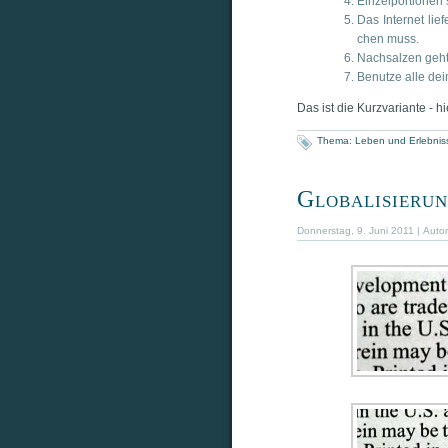
Ein­zel­por­tio­nen 
Das Inter­net lie
chen muss.
Nach­sal­zen geht
Benut­ze alle dei
Das ist die Kurz­va­ri­an­te - 
Thema:
Leben und Erlebnis
Globalisierun
Donnerstag, 9. Juni 2011 | Auto