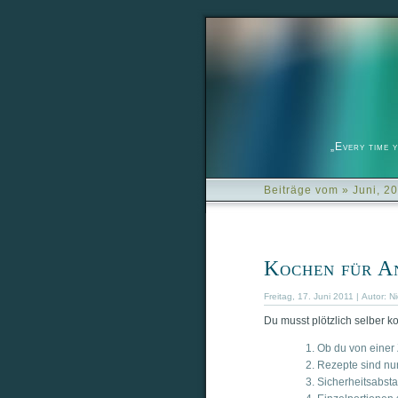
„Every time 
Beiträge vom » Juni, 2
Kochen für A
Freitag, 17. Juni 2011 | Autor:
Ni
Du musst plötz­lich sel­ber 
Ob du von einer 
Rezep­te sind nur
Sicher­heits­ab­s