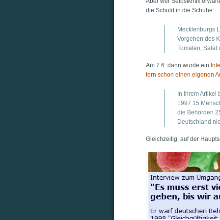
Aber wer Selbst­kri­tik erwar
die Schuld in die Schuhe:
Meck­len­burgs Lan
Vor­ge­hen des 
Toma­ten, Salat 
Am 7.6. dann wur­de ein
Int
tern schon einen eige­nen Art
In Ihrem Arti­ke
1997 15 Men­sche
die Behör­den 25
Deutsch­land nich
Gleich­zei­tig, auf der Haupts