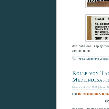
(Ich hat­te das Dis­play mei
Strei­fen hatte.)
Thema:
Leben und Erlebnis
Rolle von Ta
Mediendesast
Mittwoch, 8. Juni 2011 | Autor:
N
Die
Tagesschau.de-Schlagz
RK
Im Arti­kel wird das noch ei