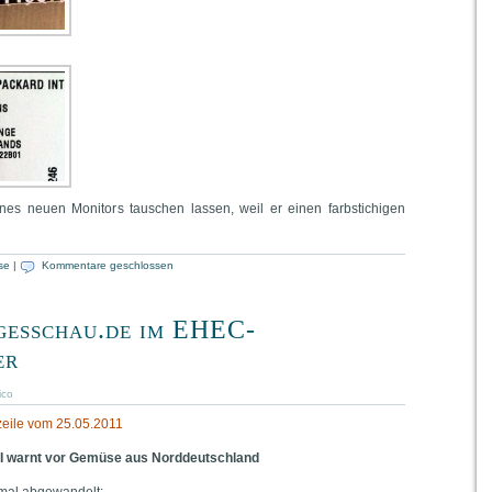
­nes neu­en Moni­tors tau­schen las­sen, weil er einen farb­sti­chi­gen
se
|
Kommentare geschlossen
gesschau.de im EHEC-
er
ico
eile vom 25.05.2011
I warnt vor Gemü­se aus Norddeutschland
n­mal abgewandelt: