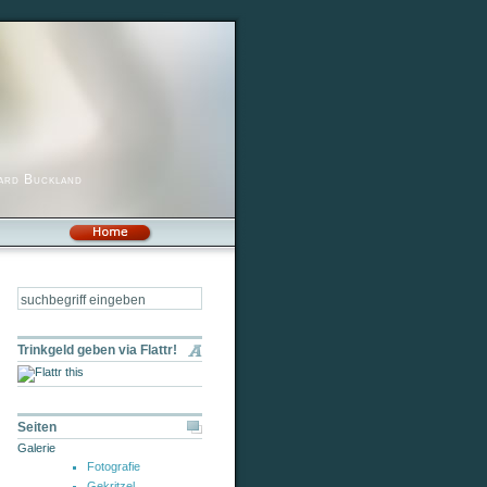
hard Buckland
Trinkgeld geben via Flattr!
Seiten
Galerie
Fotografie
Gekritzel