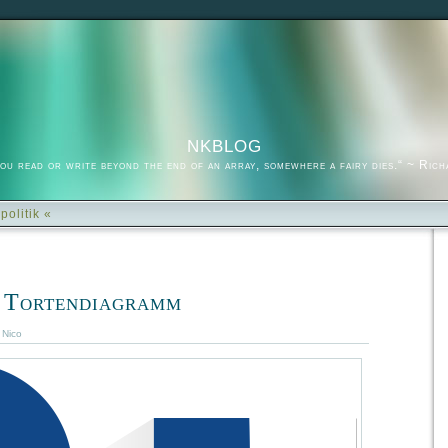
nkblog
you read or write beyond the end of an array, somewhere a fairy dies.“ ~ Ric
politik «
 Tortendiagramm
:
Nico