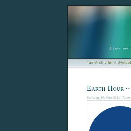
„Every time 
Tag-Archiv für » Symbol
Earth Hour ~
Samstag, 26. März 2011 | Autor