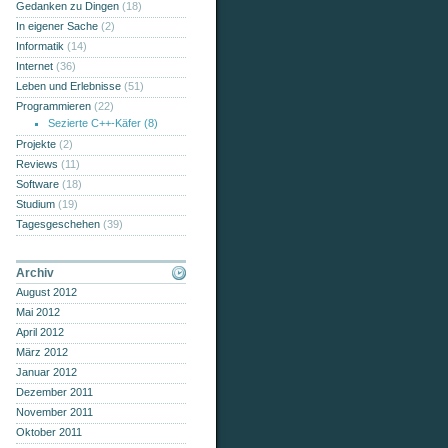
Gedanken zu Dingen
(18)
In eigener Sache
(2)
Informatik
(14)
Internet
(36)
Leben und Erlebnisse
(51)
Programmieren
(22)
Sezierte C++-Käfer
(8)
Projekte
(2)
Reviews
(11)
Software
(18)
Studium
(19)
Tagesgeschehen
(39)
Archiv
August 2012
Mai 2012
April 2012
März 2012
Januar 2012
Dezember 2011
November 2011
Oktober 2011