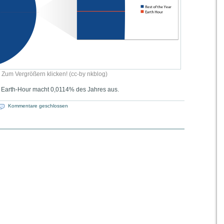
Zum Ver­grö­ßern kli­cken! (cc-by nkblog)
 Earth-Hour macht 0,0114% des Jah­res aus.
Kommentare geschlossen