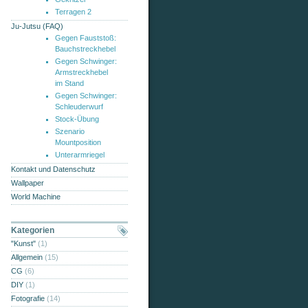
Terragen 2
Ju-Jutsu (FAQ)
Gegen Fauststoß:
Bauchstreckhebel
Gegen Schwinger:
Armstreckhebel
im Stand
Gegen Schwinger:
Schleuderwurf
Stock-Übung
Szenario
Mountposition
Unterarmriegel
Kontakt und Datenschutz
Wallpaper
World Machine
Kategorien
"Kunst"
(1)
Allgemein
(15)
CG
(6)
DIY
(1)
Fotografie
(14)